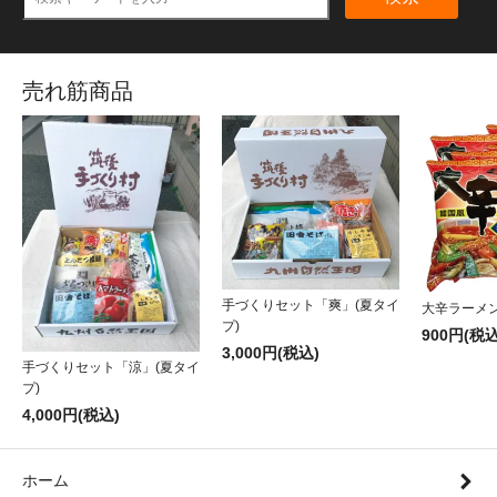
売れ筋商品
手づくりセット「爽」(夏タイ
大辛ラーメン
プ)
900円(税込
3,000円(税込)
手づくりセット「涼」(夏タイ
プ)
4,000円(税込)
ホーム