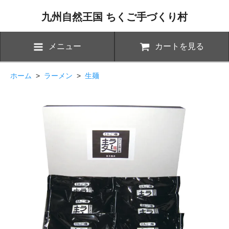
九州自然王国 ちくご手づくり村
メニュー
カートを見る
ホーム
>
ラーメン
>
生麺